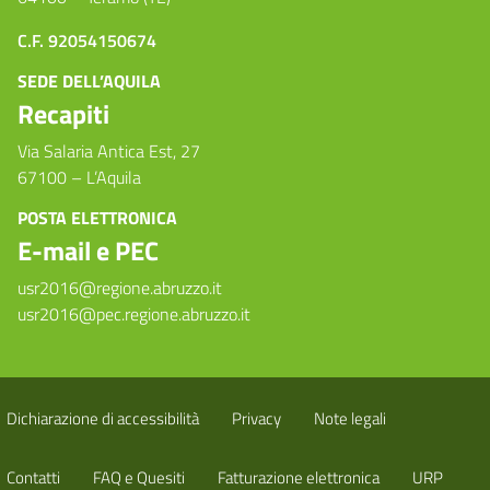
C.F. 92054150674
SEDE DELL’AQUILA
Recapiti
Via Salaria Antica Est, 27
67100 – L’Aquila
POSTA ELETTRONICA
E-mail e PEC
usr2016@regione.abruzzo.it
usr2016@pec.regione.abruzzo.it
Dichiarazione di accessibilità
Privacy
Note legali
Contatti
FAQ e Quesiti
Fatturazione elettronica
URP